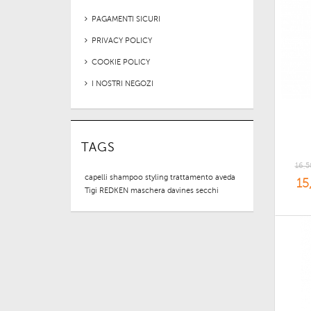
PAGAMENTI SICURI
PRIVACY POLICY
COOKIE POLICY
I NOSTRI NEGOZI
TAGS
16,5
capelli
shampoo
styling
trattamento
aveda
15
Tigi
REDKEN
maschera
davines
secchi