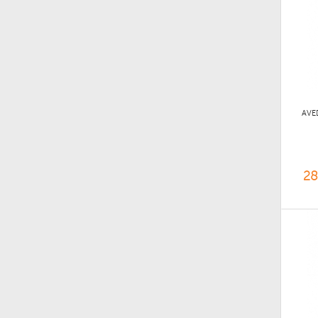
AVE
28