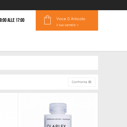
Voce
0 Articolo
 9:00 alle 17:00
Il tuo carrello
Confronta (
0
)