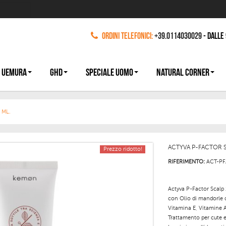
Ordini Telefonici:
+39.0114030029
- dalle
 UEMURA
GHD
SPECIALE UOMO
NATURAL CORNER
 ML.
ACTYVA P-FACTOR S
Prezzo ridotto!
RIFERIMENTO:
ACT-PF
Actyva P-Factor Scalp 
con Olio di mandorle d
Vitamina E, Vitamine A
Trattamento per cute e 