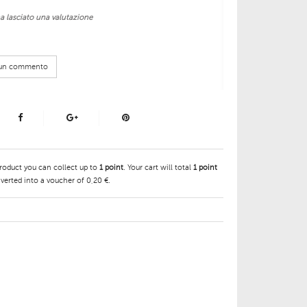
a lasciato una valutazione
e un commento
product you can collect up to
1
point
. Your cart will total
1
point
verted into a voucher of
0,20 €
.