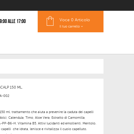
Voce
0 Articolo
 9:00 alle 17:00
Il tuo carrello
CALP 150 ML.
A-002
150 ml. trattamento che aiuta a prevenire la caduta dei capelli
olci, Calendula, Timo, Aloe Vera, Estratto di Camomilla,
-PP-B6-H, Vitamina B5, Attivi lucidanti ed emollienti, Mentolo.
capelli che idrata, lenisce e rivitalizza il cuoio capelluto.