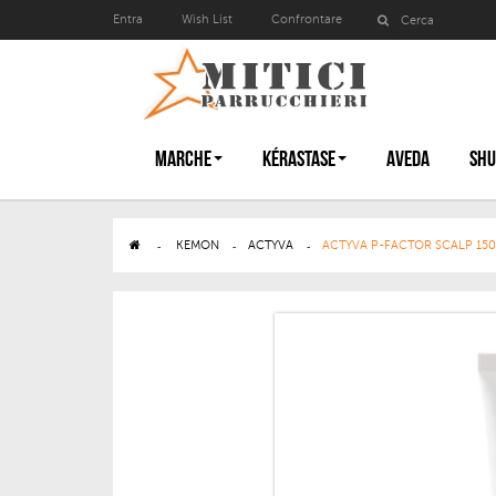
Entra
Wish List
Confrontare
MARCHE
KÉRASTASE
AVEDA
SHU
>
KEMON
>
ACTYVA
>
ACTYVA P-FACTOR SCALP 150