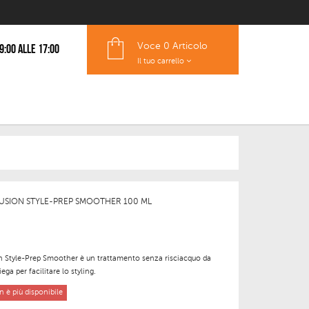
Voce
0 Articolo
 9:00 alle 17:00
Il tuo carrello
USION STYLE-PREP SMOOTHER 100 ML
n Style-Prep Smoother
è un
trattamento senza risciacquo da
iega per facilitare lo styling.
 è più disponibile