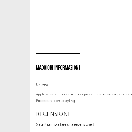
MAGGIORI INFORMAZIONI
Utilizzo
Applica un piccola quantità di prodotto nlle mani e poi sui ca
Procedere con lo styling.
RECENSIONI
Siate il primo a fare una recensione !