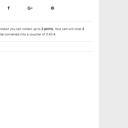
product you can collect up to
2
points
. Your cart will total
2
 be converted into a voucher of
0,40 €
.