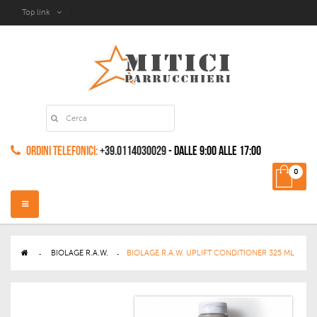
Top link
Ordini Telefonici:
+39.0114030029
- dalle 9:00 alle 17:00
0
Navigazione
Toggle
>
BIOLAGE R.A.W.
>
BIOLAGE R.A.W. UPLIFT CONDITIONER 325 ML