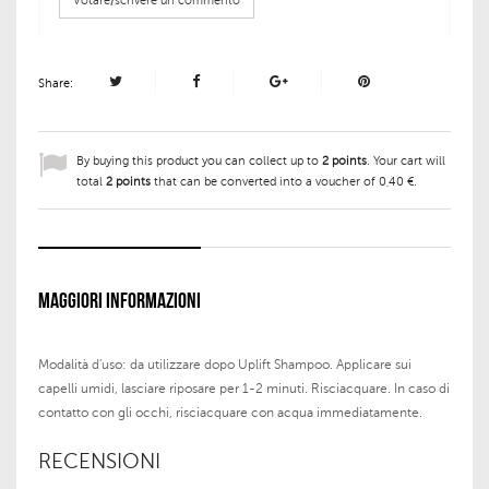
Votare/scrivere un commento
Share:
By buying this product you can collect up to
2
points
. Your cart will
total
2
points
that can be converted into a voucher of
0,40 €
.
MAGGIORI INFORMAZIONI
Modalità d'uso: da utilizzare dopo Uplift Shampoo. Applicare sui
capelli umidi, lasciare riposare per 1-2 minuti. Risciacquare. In caso di
contatto con gli occhi, risciacquare con acqua immediatamente.
RECENSIONI