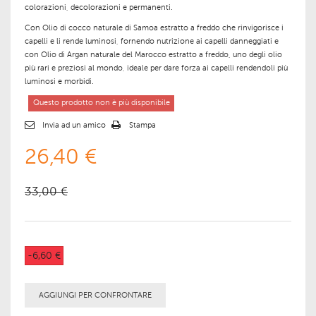
colorazioni, decolorazioni e permanenti.
Con Olio di cocco naturale di Samoa estratto a freddo che
rinvigorisce i
capelli e li rende luminosi, fornendo nutrizione ai capelli danneggiati e
con
Olio di Argan naturale del Marocco estratto a freddo
, uno degli olio
più rari e preziosi al mondo, ideale per dare forza ai capelli rendendoli più
luminosi e morbidi.
Questo prodotto non è più disponibile
Invia ad un amico
Stampa
26,40 €
33,00 €
-6,60 €
AGGIUNGI PER CONFRONTARE