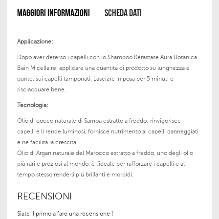
MAGGIORI INFORMAZIONI
SCHEDA DATI
Applicazione:
Dopo aver deterso i capelli con lo
Shampoo Kérastase Aura Botanica
Bain Micellaire
, applicare una quantità di prodotto su lunghezza e
punte, sui capelli tamponati. Lasciare in posa per
5 minuti
e
risciacquare bene.
Tecnologia:
Olio di cocco naturale di Samoa estratto a freddo
: rinvigorisce i
capelli e li rende luminosi, fornisce nutrimento ai capelli danneggiati
e ne facilita la crescita.
Olio di Argan naturale del Marocco estratto a freddo
, uno degli olio
più rari e preziosi al mondo, è l'ideale per rafforzare i capelli e al
tempo stesso renderli più brillanti e morbidi.
RECENSIONI
Siate il primo a fare una recensione !