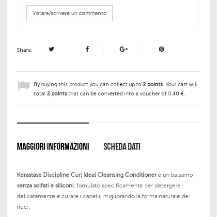
Votare/scrivere un commento
Share:
By buying this product you can collect up to
2
points
. Your cart will
total
2
points
that can be converted into a voucher of
0,40 €
.
MAGGIORI INFORMAZIONI
SCHEDA DATI
Kerastase Discipline Curl Ideal Cleansing Conditioner
è un balsamo
senza solfati e siliconi
, fomulato specificamente per detergere
delicatamente e curare i capelli, migliorando la forma naturale dei
ricci.