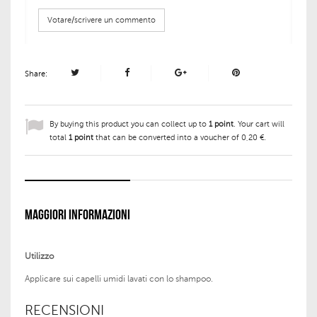
Votare/scrivere un commento
Share:
By buying this product you can collect up to
1
point
. Your cart will
total
1
point
that can be converted into a voucher of
0,20 €
.
MAGGIORI INFORMAZIONI
Utilizzo
Applicare sui capelli umidi lavati con lo shampoo.
RECENSIONI