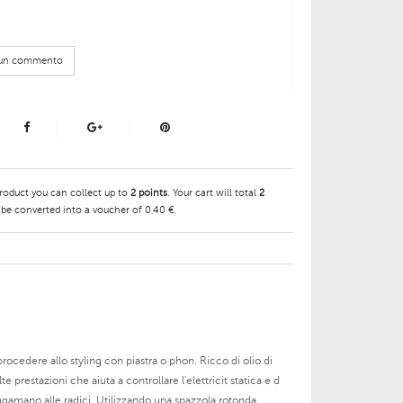
e un commento
product you can collect up to
2
points
. Your cart will total
2
 be converted into a voucher of
0,40 €
.
rocedere allo styling con piastra o phon. Ricco di olio di
restazioni che aiuta a controllare l'elettricit statica e d
ugamano alle radici. Utilizzando una spazzola rotonda,