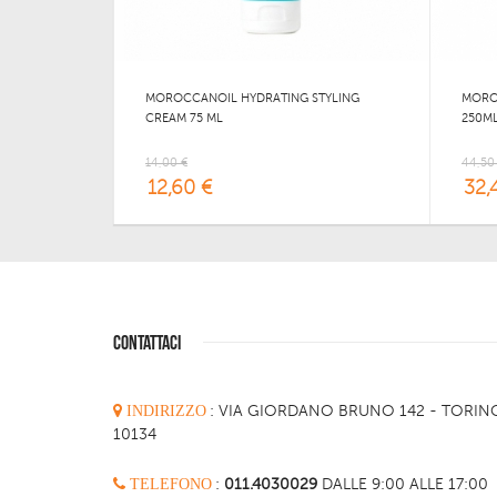
MOROCCANOIL HYDRATING STYLING
MORO
CREAM 75 ML
250M
14,00 €
44,50
12,60 €
32,
CONTATTACI
INDIRIZZO
:
VIA GIORDANO BRUNO 142 - TORIN
10134
TELEFONO
:
011.4030029
DALLE 9:00 ALLE 17:00