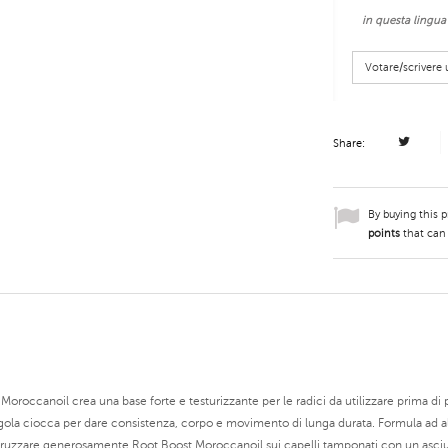
in questa lingua
Votare/scriver
Share:
By buying this 
points
that can
roccanoil crea una base forte e testurizzante per le radici da utilizzare prima di p
ola ciocca per dare consistenza, corpo e movimento di lunga durata. Formula ad alte p
e. Spruzzare generosamente Root Boost Moroccanoil sui capelli tamponati con un asci