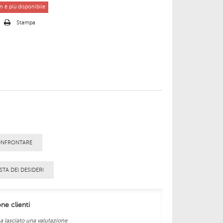
 è più disponibile
o
Stampa
ONFRONTARE
STA DEI DESIDERI
one clienti
a lasciato una valutazione