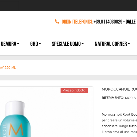
Ordini Telefonici:
+39.0114030029
- dalle
 UEMURA
GHD
SPECIALE UOMO
NATURAL CORNER
Y 250 ML
MOROCCANOIL ROO
Prezzo ridotto!
RIFERIMENTO:
MOR-V
Moroccanoil Root Boot
per creare un volume e
addensarsi lungo tutto
il problema di una mess