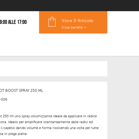
Voce
0 Articolo
 9:00 alle 17:00
Il tuo carrello
T BOOST SPRAY 250 ML
-006
 250 ml uno spray volumizzante ideale da applicare in radice
xtra. Ideato per amplificare istantaneamente dalle radici ed
 il capello dando volume e forma risolvendo una volta per tutte
a in piega piatta.