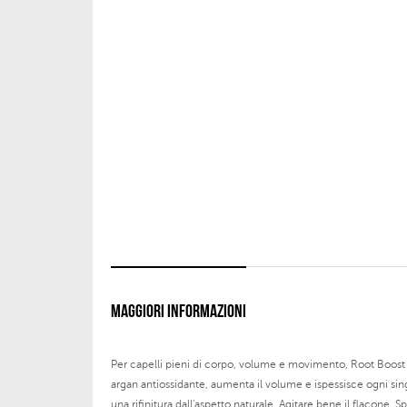
MAGGIORI INFORMAZIONI
Per capelli pieni di corpo, volume e movimento, Root Boost Mo
argan antiossidante, aumenta il volume e ispessisce ogni sing
una rifinitura dall'aspetto naturale. Agitare bene il flacon