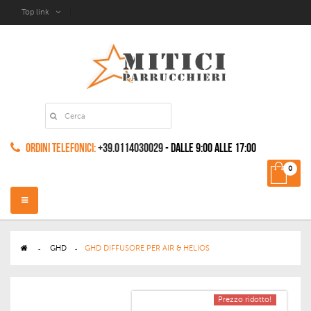
Top link
Ordini Telefonici:
+39.0114030029
- dalle 9:00 alle 17:00
0
Navigazione
Toggle
>
GHD
>
GHD DIFFUSORE PER AIR & HELIOS
Prezzo ridotto!