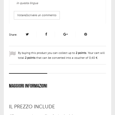
in questa lingua
Votare/scrivere un commento
Share:
By buying this product you can collect up to
2
points
. Your cart will
total
2
points
that can be converted into a voucher of
0,40 €
.
MAGGIORI INFORMAZIONI
IL PREZZO INCLUDE