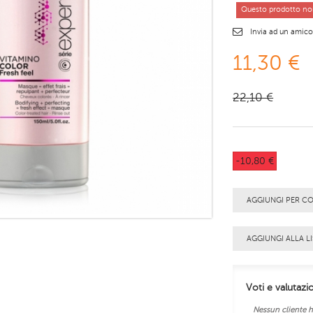
Questo prodotto non
Invia ad un amic
11,30 €
22,10 €
-10,80 €
AGGIUNGI PER C
AGGIUNGI ALLA LI
Voti e valutazi
Nessun cliente h