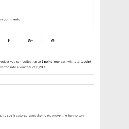
e un commento
product you can collect up to
1
point
. Your cart will total
1
point
verted into a voucher of
0,20 €
.
i capelli colorati sono districati, protetti, e hanno toni