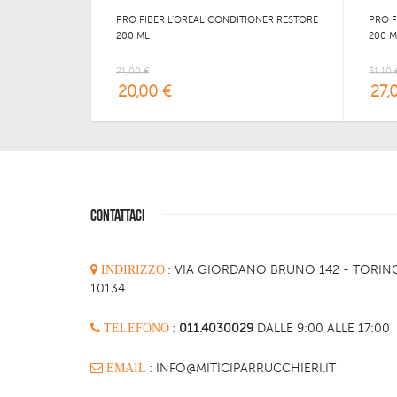
PRO FIBER L'OREAL CONDITIONER RESTORE
PRO F
200 ML
200 M
21,00 €
31,10 
20,00 €
27,
CONTATTACI
INDIRIZZO
:
VIA GIORDANO BRUNO 142 - TORIN
10134
TELEFONO
:
011.4030029
DALLE 9:00 ALLE 17:00
EMAIL
: INFO@MITICIPARRUCCHIERI.IT