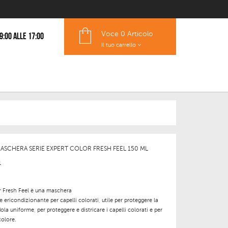
Voce
0 Articolo
 9:00 alle 17:00
Il tuo carrello
MASCHERA SERIE EXPERT COLOR FRESH FEEL 150 ML
1
 Fresh Feel
è una maschera
e
e
ricondizionante
per capelli colorati, utile per proteggere la
dola uniforme, per proteggere e districare i capelli colorati e per
colore.