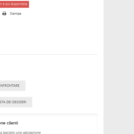
 è più disponibile
o
Stampa
ONFRONTARE
STA DEI DESIDERI
one clienti
a lasciato una valutazione