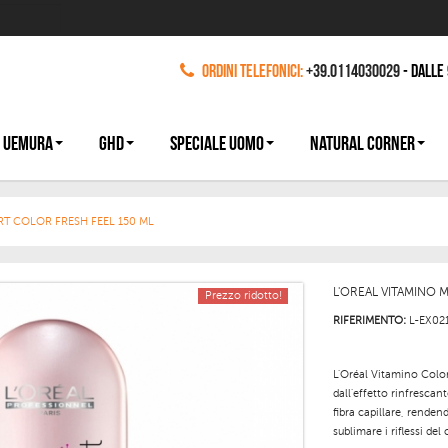
Ordini Telefonici:
+39.0114030029
- dalle
 UEMURA
GHD
SPECIALE UOMO
NATURAL CORNER
RT COLOR FRESH FEEL 150 ML
L'OREAL VITAMINO 
Prezzo ridotto!
RIFERIMENTO:
L-EX02
L'
Oréal Vitamino Color
dall'effetto
rinfrescant
fibra capillare, renden
sublimare i riflessi del 