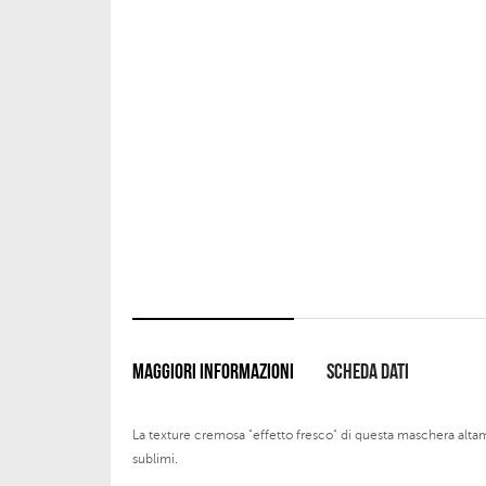
MAGGIORI INFORMAZIONI
SCHEDA DATI
La texture cremosa "effetto fresco" di questa maschera altamente
sublimi.