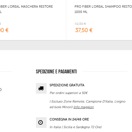
IBER L'OREAL MASCHERA RESTORE
PRO FIBER L'OREAL SHAMPOO REST
L
1000 ML
€
42,50 €
00 €
37,50 €
SPEDIZIONE E PAGAMENTI
SPEDIZIONE GRATUITA
O
Per ordini superiori a 50€
( Escluso Zone Remote, Campione D'Italia, Livigno
ed Isole Minori)
Info maggiori
CONSEGNA IN 24/48 ORE
In Italia ( Sicilia e Sardegna 72 Ore)