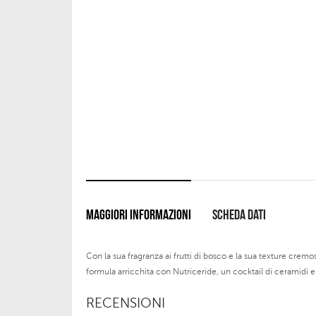
MAGGIORI INFORMAZIONI
SCHEDA DATI
Con la sua fragranza ai frutti di bosco e la sua texture crem
formula arricchita con Nutriceride, un cocktail di ceramidi e o
RECENSIONI