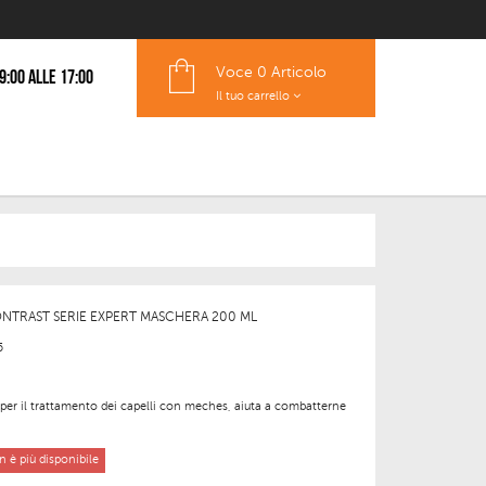
Voce
0 Articolo
 9:00 alle 17:00
Il tuo carrello
ONTRAST SERIE EXPERT MASCHERA 200 ML
5
per il trattamento dei capelli con meches, aiuta a combatterne
 è più disponibile