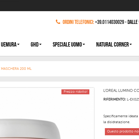
Ordini Telefonici:
+39.0114030029
- dalle
 UEMURA
GHD
SPECIALE UOMO
NATURAL CORNER
T MASCHERA 200 ML
L'OREAL LUMINO C
Prezzo ridotto!
RIFERIMENTO:
L-EX02
Specificamente ideata 
la disidratazione.
Questo prodotto non