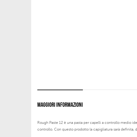
MAGGIORI INFORMAZIONI
Rough Paste 12 è una pasta per capelli a controllo medio id
controllo. Con questo prodotto la capigliatura sarà definita, d