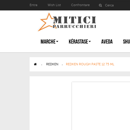
Entra
Wish List
Confrontare
MARCHE
KÉRASTASE
AVEDA
SHU
>
REDKEN
>
REDKEN ROUGH PASTE 12 75 ML