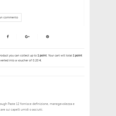
e un commento
product you can collect up to
1
point
. Your cart will total
1
point
verted into a voucher of
0,20 €
.
 Rough Paste 12 fornisce definizione, manegevolezza e
are sui capelli umidi o asciutti.