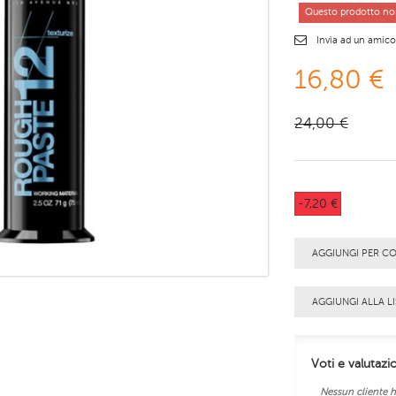
Questo prodotto non
Invia ad un amic
16,80 €
24,00 €
-7,20 €
AGGIUNGI PER C
AGGIUNGI ALLA LI
Voti e valutazi
Nessun cliente h