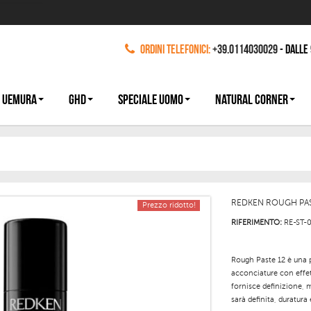
Ordini Telefonici:
+39.0114030029
- dalle
 UEMURA
GHD
SPECIALE UOMO
NATURAL CORNER
REDKEN ROUGH PAS
Prezzo ridotto!
RIFERIMENTO:
RE-ST-
Rough Paste 12 è una p
acconciature con effet
fornisce definizione, 
sarà definita, duratura