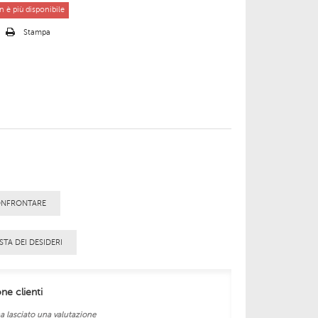
 è più disponibile
o
Stampa
ONFRONTARE
STA DEI DESIDERI
one clienti
a lasciato una valutazione