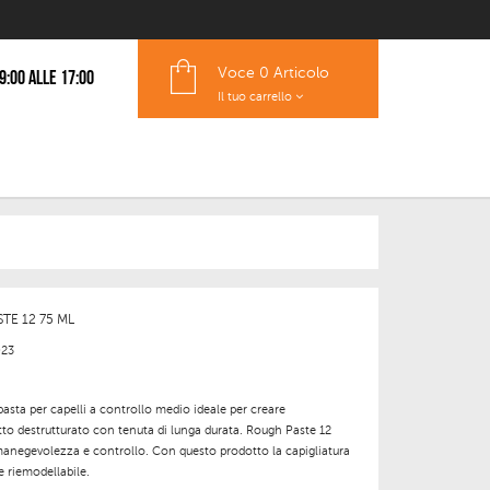
Voce
0 Articolo
 9:00 alle 17:00
Il tuo carrello
TE 12 75 ML
023
asta per capelli a controllo medio ideale per creare
to destrutturato con tenuta di lunga durata. Rough Paste 12
manegevolezza e controllo. Con questo prodotto la capigliatura
 e riemodellabile.