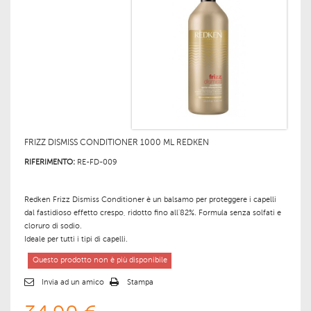
FRIZZ DISMISS CONDITIONER 1000 ML REDKEN
RIFERIMENTO:
RE-FD-009
Redken Frizz Dismiss Conditioner
è un
balsamo
per
proteggere
i capelli
dal fastidioso effetto crespo, ridotto fino all
'
82%
. Formula senza
solfati
e
cloruro di sodio.
Ideale per
tutti i tipi di capelli
.
Questo prodotto non è più disponibile
Invia ad un amico
Stampa