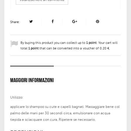
Share:
By buying this product you can collect up to
1
point
. Your cart will
total
1
point
that can be converted into a voucher of
0,20 €
.
MAGGIORI INFORMAZIONI
Utilizzo:
applicare lo shampoo su cute e capelli bagnati. Massaggiare bene col
palmo delle mani per 30 secondi circa, emulsionare con acqua
tiepida e sciacquare con cura. Ripetere se necessario.