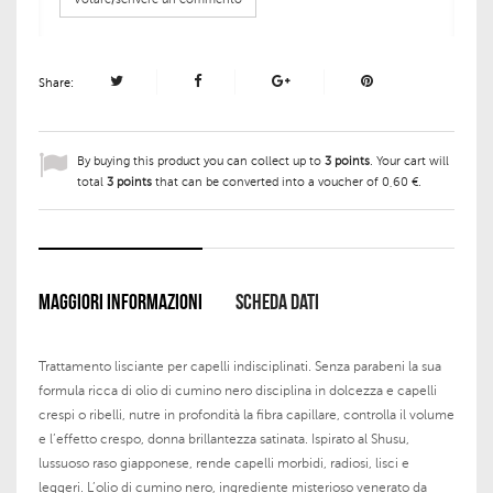
Share:
By buying this product you can collect up to
3
points
. Your cart will
total
3
points
that can be converted into a voucher of
0,60 €
.
MAGGIORI INFORMAZIONI
SCHEDA DATI
Trattamento lisciante per capelli indisciplinati. Senza parabeni la sua
formula ricca di olio di cumino nero disciplina in dolcezza e capelli
crespi o ribelli, nutre in profondità la fibra capillare, controlla il volume
e l’effetto crespo, donna brillantezza satinata. Ispirato al Shusu,
lussuoso raso giapponese, rende capelli morbidi, radiosi, lisci e
leggeri. L’olio di cumino nero, ingrediente misterioso venerato da