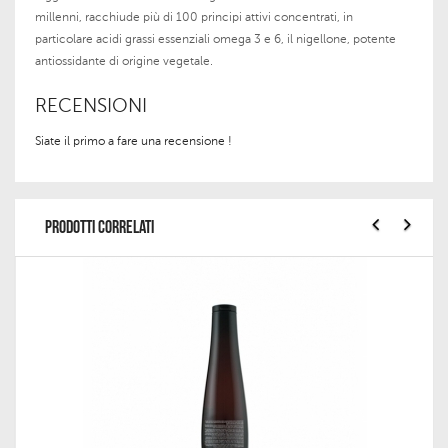
millenni, racchiude più di 100 principi attivi concentrati, in
particolare acidi grassi essenziali omega 3 e 6, il nigellone, potente
antiossidante di origine vegetale.
RECENSIONI
Siate il primo a fare una recensione !
PRODOTTI CORRELATI