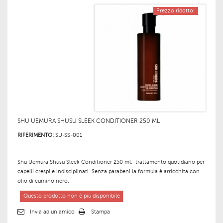
Prezzo ridotto!
SHU UEMURA SHUSU SLEEK CONDITIONER 250 ML
RIFERIMENTO:
SU-SS-001
Shu Uemura Shusu Sleek Conditioner 250 ml., trattamento quotidiano per
capelli crespi e indisciplinati. Senza parabeni la formula è arricchita con
olio di cumino nero.
Questo prodotto non è più disponibile
Invia ad un amico
Stampa