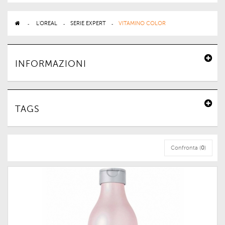
>
L'OREAL
>
SERIE EXPERT
>
VITAMINO COLOR
INFORMAZIONI
TAGS
Confronta (
0
)