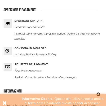
SPEDIZIONE E PAGAMENTI
SPEDIZIONE GRATUITA
Per ordini superiori a 50€
( Escluso Zone Remote, Campione D'Italia, Livigno ed Isole Minori)
Info
maggiori
CONSEGNA IN 24/48 ORE
In Italia ( Sicilia e Sardegna 72 Ore)
SICUREZZA NEI PAGAMENTI
Paga in sicurezza con:
PayPal - Carte di credito - Bonifico - Contrassegno
INFORMAZIONI
Informativa Cookie:
Questo sito utilizza cookie,anche
di terze parti.Chiudendo questo banner acconsenti
Mitici Parrucchieri
di NOVI S.r.l.
P.IVA 13187320018