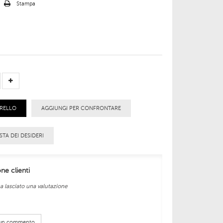
o
Stampa
RRELLO
AGGIUNGI PER CONFRONTARE
STA DEI DESIDERI
one clienti
a lasciato una valutazione
e un commento