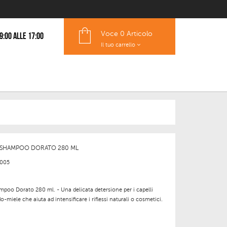
Voce
0 Articolo
 9:00 alle 17:00
Il tuo carrello
 SHAMPOO DORATO 280 ML
005
mpoo Dorato 280 ml. -
Una delicata detersione per i capelli
miele che aiuta ad intensificare i riflessi naturali o cosmetici.