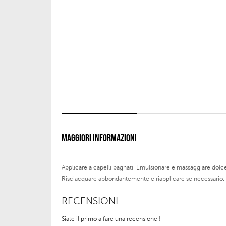
MAGGIORI INFORMAZIONI
Applicare a capelli bagnati. Emulsionare e massaggiare dol
Risciacquare abbondantemente e riapplicare se necessario.
RECENSIONI
Siate il primo a fare una recensione !