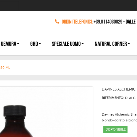
Ordini Telefonici:
+39.0114030029
- dalle
 UEMURA
GHD
SPECIALE UOMO
NATURAL CORNER
80 ML
DAVINES ALCHEMIC
RIFERIMENTO:
D-ALC-
Davines Alchemic Sha
biondo-dorato e biondo-
DISPONIBILE