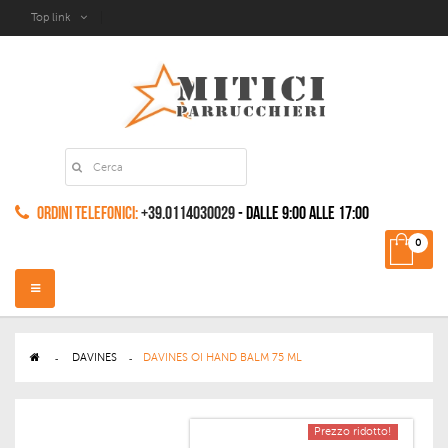
Top link
Ordini Telefonici:
+39.0114030029
- dalle 9:00 alle 17:00
0
Navigazione
Toggle
>
DAVINES
>
DAVINES OI HAND BALM 75 ML
Prezzo ridotto!