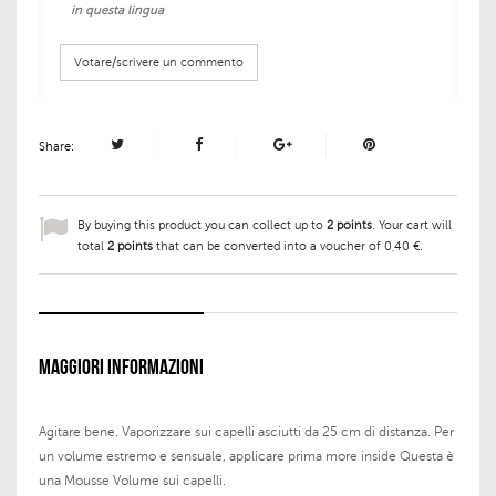
in questa lingua
Votare/scrivere un commento
Share:
By buying this product you can collect up to
2
points
. Your cart will
total
2
points
that can be converted into a voucher of
0,40 €
.
MAGGIORI INFORMAZIONI
Agitare bene. Vaporizzare sui capelli asciutti da 25 cm di distanza. Per
un volume estremo e sensuale, applicare prima more inside Questa è
una Mousse Volume sui capelli.