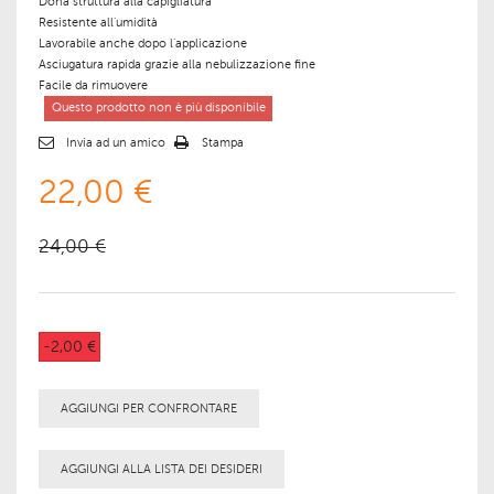
Dona struttura alla capigliatura
Resistente all’umidità
Lavorabile anche dopo l’applicazione
Asciugatura rapida grazie alla nebulizzazione fine
Facile da rimuovere
Questo prodotto non è più disponibile
Invia ad un amico
Stampa
22,00 €
24,00 €
-2,00 €
AGGIUNGI PER CONFRONTARE
AGGIUNGI ALLA LISTA DEI DESIDERI