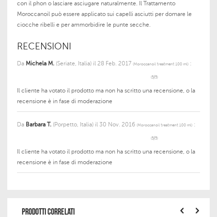
con il phon o lasciare asciugare naturalmente. Il Trattamento
Moroccanoil può essere applicato sui capelli asciutti per domare le
ciocche ribelli e per ammorbidire le punte secche.
RECENSIONI
Da
Michela M.
(Seriate, Italia) il
28 Feb. 2017
:
(
Moroccanoil treatment 100 ml
)
(
5
/
5
)
Il cliente ha votato il prodotto ma non ha scritto una recensione, o la
recensione è in fase di moderazione
Da
Barbara T.
(Porpetto, Italia) il
30 Nov. 2016
:
(
Moroccanoil treatment 100 ml
)
(
5
/
5
)
Il cliente ha votato il prodotto ma non ha scritto una recensione, o la
recensione è in fase di moderazione
PRODOTTI CORRELATI