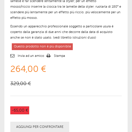
lamelle e far scendere lentamente la styler; per un
effetto
mosso/riccio
inserire la ciocca tra le lamelle della styler, ruotarla di 180° e
scendere più lentamente per un
effetto più riccio
, più velocemente per un
effetto più mosso.
Essendo un apparecchio professionale soggetto a particolare usura è
coperto dalla
garanzia di due anni
che decorre dalla data di acquisto
anche se non è stato usato. (
vedi libretto istruzioni d'uso)
Questo prodotto non è più disponibile
Invia ad un amico
Stampa
264,00 €
329,00 €
-65,00 €
AGGIUNGI PER CONFRONTARE