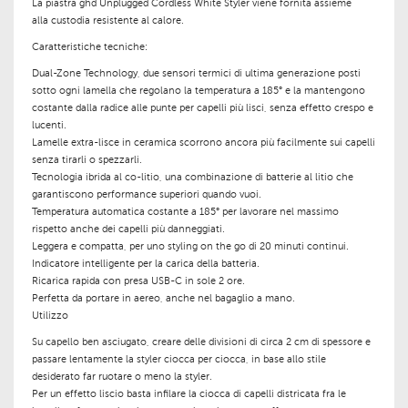
La piastra
ghd Unplugged Cordless White Styler
viene fornita assieme
alla
custodia resistente al calore
.
Caratteristiche tecniche
:
Dual-Zone Technology
, due sensori termici di ultima generazione posti
sotto ogni lamella che regolano la temperatura a 185° e la mantengono
costante dalla radice alle punte per capelli più lisci, senza effetto crespo e
lucenti.
Lamelle extra-lisce in ceramica
scorrono ancora più facilmente sui capelli
senza tirarli o spezzarli.
Tecnologia ibrida al co-litio
, una combinazione di batterie al litio che
garantiscono performance superiori quando vuoi.
Temperatura automatica
costante a
185°
per lavorare nel massimo
rispetto anche dei capelli più danneggiati.
Leggera
e
compatta
, per uno
styling on the go
di
20 minuti continui
.
Indicatore intelligente
per la
carica della batteria
.
Ricarica rapida
con
presa USB-C
in sole 2 ore.
Perfetta da portare in
aereo
, anche nel
bagaglio a mano
.
Utilizzo
Su
capello ben asciugato
, creare delle divisioni di circa
2 cm
di
spessore
e
passare lentamente la styler ciocca per ciocca, in base allo stile
desiderato far ruotare o meno la styler.
Per un
effetto liscio
basta infilare la ciocca di capelli districata fra le