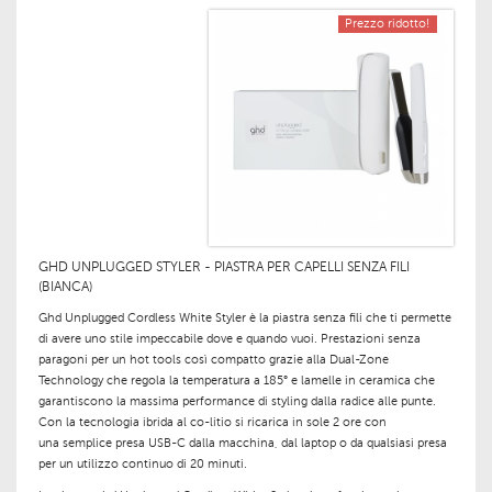
Prezzo ridotto!
GHD UNPLUGGED STYLER - PIASTRA PER CAPELLI SENZA FILI
(BIANCA)
Ghd Unplugged Cordless White Styler
è la
piastra senza fili
che ti permette
di avere uno
stile impeccabile dove
e
quando vuoi
.
Prestazioni senza
paragoni
per un
hot tools così compatto
grazie alla
Dual-Zone
Technology
che
regola la temperatura a 185°
e
lamelle in ceramica
che
garantiscono la
massima performance di styling
dalla radice alle punte.
Con la
tecnologia ibrida al co-litio
si ricarica in
sole 2 ore
con
una
semplice presa USB-C
dalla macchina, dal laptop o da qualsiasi presa
per un
utilizzo continuo di 20 minuti
.