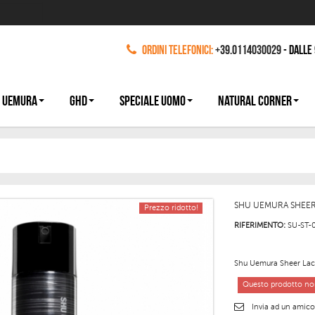
Ordini Telefonici:
+39.0114030029
- dalle
 UEMURA
GHD
SPECIALE UOMO
NATURAL CORNER
SHU UEMURA SHEE
Prezzo ridotto!
RIFERIMENTO:
SU-ST-
Shu Uemura Sheer Lacqu
Questo prodotto non
Invia ad un amic