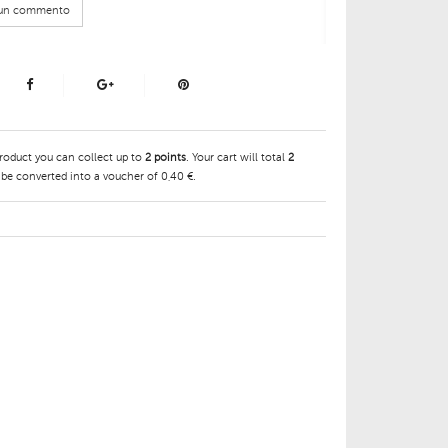
e un commento
product you can collect up to
2
points
. Your cart will total
2
 be converted into a voucher of
0,40 €
.