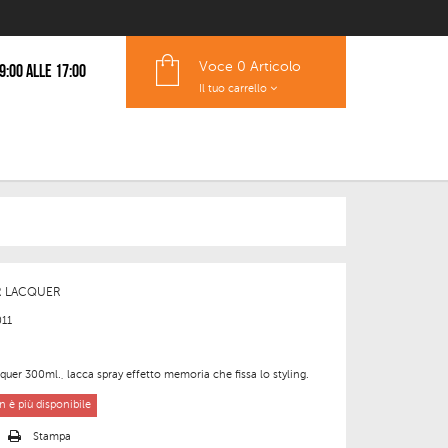
Voce
0 Articolo
 9:00 alle 17:00
Il tuo carrello
R LACQUER
011
er 300ml., lacca spray effetto memoria che fissa lo styling.
 è più disponibile
o
Stampa