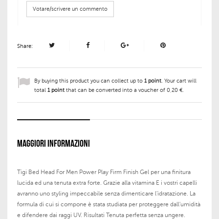
Votare/scrivere un commento
Share:
By buying this product you can collect up to
1
point
. Your cart will
total
1
point
that can be converted into a voucher of
0,20 €
.
MAGGIORI INFORMAZIONI
Tigi Bed Head For Men Power Play Firm Finish Gel per una finitura
lucida ed una tenuta extra forte. Grazie alla vitamina E i vostri capelli
avranno uno styling impeccabile senza dimenticare l'idratazione. La
formula di cui si compone è stata studiata per proteggere dall'umidità
e difendere dai raggi UV. Risultati Tenuta perfetta senza ungere.