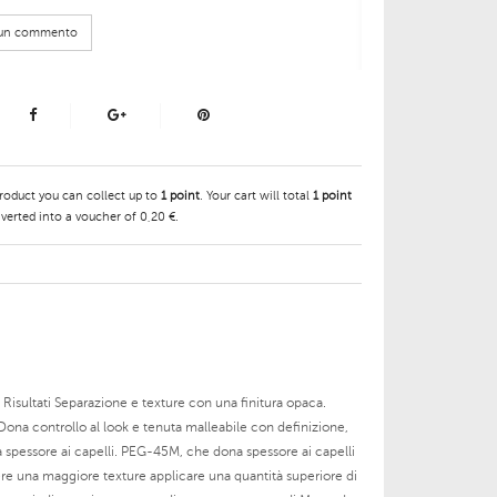
e un commento
product you can collect up to
1
point
. Your cart will total
1
point
verted into a voucher of
0,20 €
.
Risultati Separazione e texture con una finitura opaca.
 Dona controllo al look e tenuta malleabile con definizione,
a spessore ai capelli. PEG-45M, che dona spessore ai capelli
enere una maggiore texture applicare una quantità superiore di