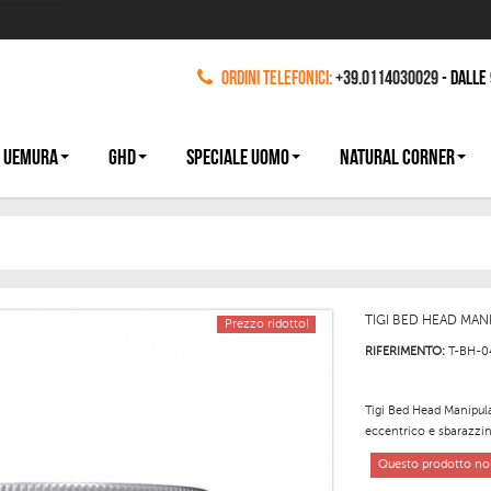
Ordini Telefonici:
+39.0114030029
- dalle
 UEMURA
GHD
SPECIALE UOMO
NATURAL CORNER
TIGI BED HEAD MAN
Prezzo ridotto!
RIFERIMENTO:
T-BH-0
Tigi Bed Head Manipula
eccentrico e sbarazzin
Questo prodotto non