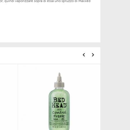
ator, quindi vaporizzare sopra di essa uno spruzzo di Maxxed