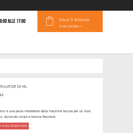
Voce
0 Articolo
 9:00 alle 17:00
Il tuo carrello
IPULATOR 50 ML
49
tor è una pasta malleabile dalla massima tenuta per un look
o, donando corpo e texture flessibile.
 è più disponibile