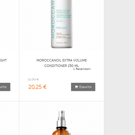
IGHT
MOROCCANOIL EXTRA VOLUME
CONDITIONER 250 ML
1 Recensioni
21,50 €
20,25 €
urito
Esaurito