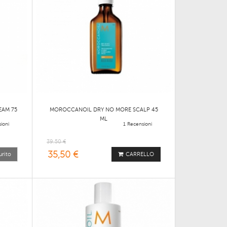
EAM 75
MOROCCANOIL DRY NO MORE SCALP 45
ML
ioni
1 Recensioni
39,50 €
35,50 €
urito
CARRELLO