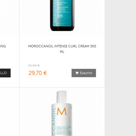
ING
MOROCCANOIL INTENSE CURL CREAM 300
ML
33,00 €
29,70 €
ELLO
Esaurito