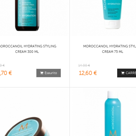
OROCCANOIL HYDRATING STYLING
MOROCCANOIL HYDRATING STYL
CREAM 300 ML
CREAM 75 ML
0 €
14,00 €
,70 €
12,60 €
Esaurito
CARR