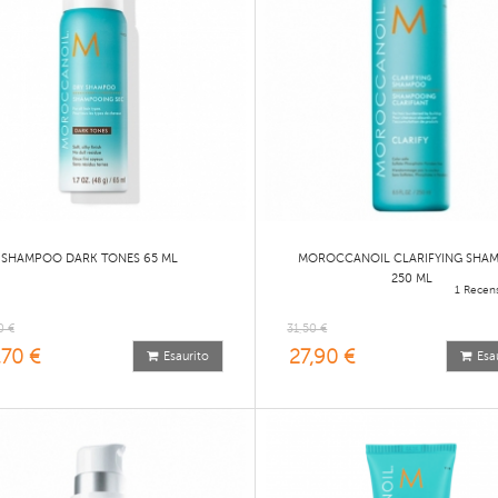
 SHAMPOO DARK TONES 65 ML
MOROCCANOIL CLARIFYING SHA
250 ML
1 Recens
0 €
31,50 €
,70 €
27,90 €
Esaurito
Esa