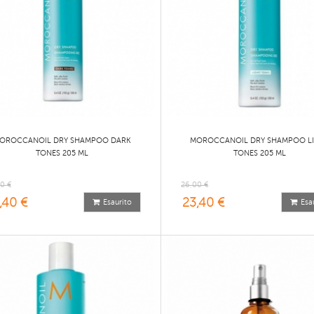
OROCCANOIL DRY SHAMPOO DARK
MOROCCANOIL DRY SHAMPOO L
TONES 205 ML
TONES 205 ML
0 €
26,00 €
,40 €
23,40 €
Esaurito
Esa