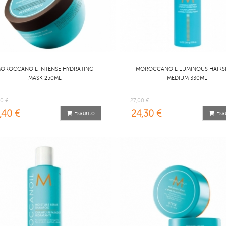
OROCCANOIL INTENSE HYDRATING
MOROCCANOIL LUMINOUS HAIRS
MASK 250ML
MEDIUM 330ML
0 €
27,00 €
,40 €
24,30 €
Esaurito
Esa